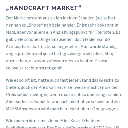
„HANDCRAFT MARKET“
Der Markt besteht aus vielen kleinen Ständen (sie selbst
nennen es „Shops“ nah beieinander. Er ist sehr bekannt in
Nadi, aber vor allem ein Anziehungspunkt für Touristen. Es
gab viele schöne Dinge anzusehen, doch leider war die
Atmosphäre dort nicht so angenehm. Man wurde ständig
angesprochen und quasi fast gezwungen sich den „Shop“
anzusehen, etwas anzufassen oder zu kaufen. Es war
teilweise recht anstrengend!
Wie es so oft ist, hatte auch fast jeder Stand das Gleiche zu
bieten, doch der Preis variierte. Teilweise machten sie den
Preis selbst niedriger, wenn man nicht so überzeugt schien.
Aber selbst zu handeln war auch nicht allzu schwer und ein
MUSS! Ansonsten wird man hier leicht übers Ohr gezogen.
Wir kauften dort eine kleine Mini-Kava-Schale mit
Schildkrötenmuster. Der Preis dafür wurde auf 8FJ$ (ca. 4€)