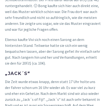
runtergehandelt. 🙂 Bong kaufte sich hier auch direkt eine,
weil das Muster wirklich schön war. Die Frau dort war auch
sehr freundlich und nicht so aufdringlich, wie die meisten
anderen. Sie zeigte uns sogar, wie sie das Muster eingraviert
und war für jegliche Fragen offen.
Ebenso kaufte Vivi sich noch einen Sarong an dem
hintersten Stand. Teilweise hatte sie sich ein wenig
bequatschen lassen, aber der Sarong gefiel ihr einfach sehr
gut. Nach langem hin und her und Verhandlungen, erhielt
sie den für 20FJ$ (ca. 10€).
„JACK´S“
Die Zeit wurde etwas knapp, denn statt 17 Uhr holte uns
der Fahrer schon um 16 Uhr wieder ab. Es war viel zu kurz
und eher ein Gehetze. Nach dem Markt sind wir also wieder
zurück zu „Jack´s of Fiji“. „Jack´s“ ist auch sehr bekannt in
Nadi und es ist quasi ein Souvenirgeschäft. Auf dem Weg