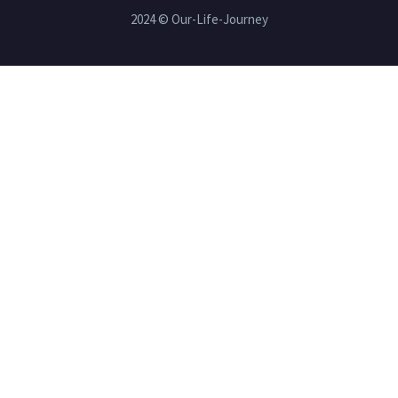
einen kleinen Rückblick.
2024 © Our-Life-Journey
Hier bekommt…