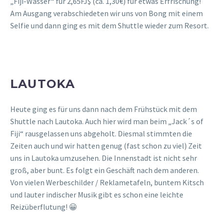
„Fiji-Wasser“ für 2,65FJ$ (ca. 1,30€) für etwas Erfrischung!
Am Ausgang verabschiedeten wir uns von Bong mit einem
Selfie und dann ging es mit dem Shuttle wieder zum Resort.
LAUTOKA
Heute ging es für uns dann nach dem Frühstück mit dem
Shuttle nach Lautoka. Auch hier wird man beim „Jack´s of
Fiji“ rausgelassen uns abgeholt. Diesmal stimmten die
Zeiten auch und wir hatten genug (fast schon zu viel) Zeit
uns in Lautoka umzusehen. Die Innenstadt ist nicht sehr
groß, aber bunt. Es folgt ein Geschäft nach dem anderen.
Von vielen Werbeschilder / Reklametafeln, buntem Kitsch
und lauter indischer Musik gibt es schon eine leichte
Reizüberflutung! 😀