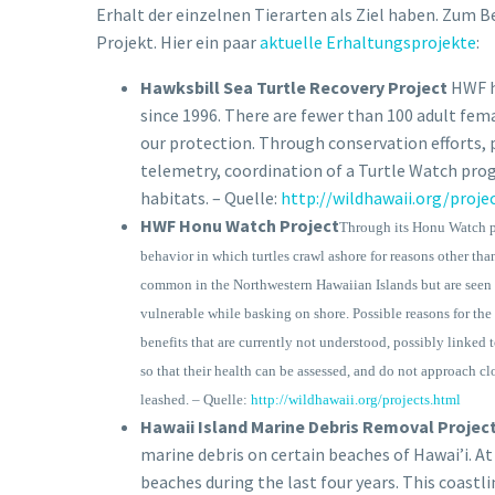
Erhalt der einzelnen Tierarten als Ziel haben. Zum
Projekt. Hier ein paar
aktuelle Erhaltungsprojekte
:
Hawksbill Sea Turtle Recovery Project
HWF h
since 1996. There are fewer than 100 adult fema
our protection. Through conservation efforts, p
telemetry, coordination of a Turtle Watch pro
habitats. – Quelle:
http://wildhawaii.org/proje
HWF Honu Watch Project
Through its Honu Watch pr
behavior in which turtles crawl ashore for reasons other th
common in the Northwestern Hawaiian Islands but are seen 
vulnerable while basking on shore. Possible reasons for the 
benefits that are currently not understood, possibly linked 
so that their health can be assessed, and do not approach cl
leashed. – Quelle:
http://wildhawaii.org/projects.html
Hawaii Island Marine Debris Removal Projec
marine debris on certain beaches of Hawai’i. A
beaches during the last four years. This coast