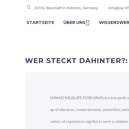
23730, Neustadt in Holstein, Germany
info@our-li
STARTSEITE
ÜBER UNS
WISSENSWER
WER STECKT DAHINTER?:
HAWAI'I WILDLIFE FUND (HWF) is a non-profit orga
up of educators, conservationists, researchers, nat
variety of experiences together to serve a common 