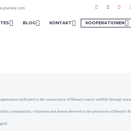
fe-journey.com
TES
BLOG
KONTAKT
KOOPERATIONEN
nization dedicated to the conservation of Hawaii's native wildlife through rese
uralists, communities, volunteers and donors devoted to the protection of Hawaii's 
goal.