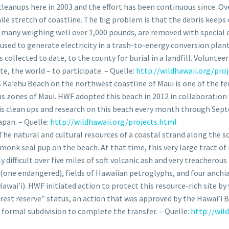
leanups here in 2003 and the effort has been continuous since. O
ile stretch of coastline. The big problem is that the debris keeps
t, many weighing well over 1,000 pounds, are removed with specia
s used to generate electricity in a trash-to-energy conversion plan
collected to date, to the county for burial in a landfill. Volunteers
te, the world – to participate. – Quelle:
http://wildhawaii.org/pro
 Ka’ehu Beach on the northwest coastline of Maui is one of the fe
ons zones of Maui. HWF adopted this beach in 2012 in collaborati
 clean ups and research on this beach every month through Septe
apan. – Quelle:
http://wildhawaii.org/projects.html
The natural and cultural resources of a coastal strand along the 
 monk seal pup on the beach. At that time, this very large tract of
 difficult over five miles of soft volcanic ash and very treacherous 
 (one endangered), fields of Hawaiian petroglyphs, and four anch
awai’i). HWF initiated action to protect this resource-rich site by
orest reserve” status, an action that was approved by the Hawai’i
 formal subdivision to complete the transfer. – Quelle:
http://wil