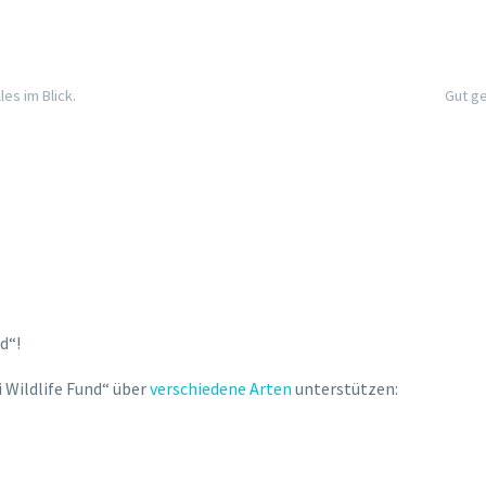
les im Blick.
Gut ge
d“!
 Wildlife Fund“ über
verschiedene Arten
unterstützen: