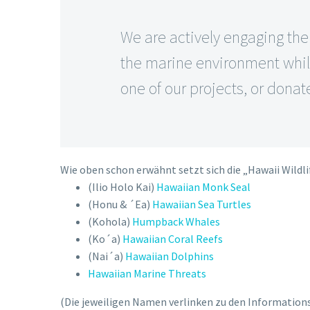
We are actively engaging th
the marine environment while
one of our projects, or donat
Wie oben schon erwähnt setzt sich die „Hawaii Wildlif
(Ilio Holo Kai)
Hawaiian Monk Seal
(Honu & ´Ea)
Hawaiian Sea Turtles
(Kohola)
Humpback Whales
(Ko´a)
Hawaiian Coral Reefs
(Nai´a)
Hawaiian Dolphins
Hawaiian Marine Threats
(Die jeweiligen Namen verlinken zu den Informations