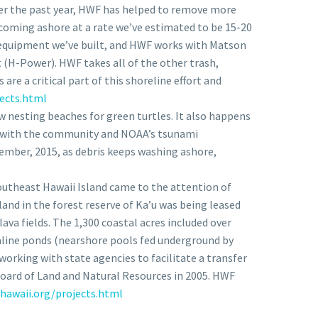
ver the past year, HWF has helped to remove more
 coming ashore at a rate we’ve estimated to be 15-20
l equipment we’ve built, and HWF works with Matson
t (H-Power). HWF takes all of the other trash,
 are a critical part of this shoreline effort and
jects.html
w nesting beaches for green turtles. It also happens
on with the community and NOAA’s tsunami
mber, 2015, as debris keeps washing ashore,
southeast Hawaii Island came to the attention of
 land in the forest reserve of Ka’u was being leased
lava fields. The 1,300 coastal acres included over
ialine ponds (nearshore pools fed underground by
 working with state agencies to facilitate a transfer
 Board of Land and Natural Resources in 2005. HWF
dhawaii.org/projects.html