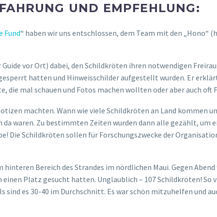
RFAHRUNG UND EMPFEHLUNG:
fe Fund
“ haben wir uns entschlossen, dem Team mit den „Hono“ (haw
er Guide vor Ort) dabei, den Schildkröten ihren notwendigen Frei
esperrt hatten und Hinweisschilder aufgestellt wurden. Er erklär
te, die mal schauen und Fotos machen wollten oder aber auch oft 
d Notizen machten. Wann wie viele Schildkröten an Land kommen un
n da waren. Zu bestimmten Zeiten wurden dann alle gezählt, um ein
abe! Die Schildkröten sollen für Forschungszwecke der Organisati
m hinteren Bereich des Strandes im nördlichen Maui. Gegen Aben
n einen Platz gesucht hatten. Unglaublich – 107 Schildkröten! So 
als sind es 30-40 im Durchschnitt. Es war schön mitzuhelfen und a