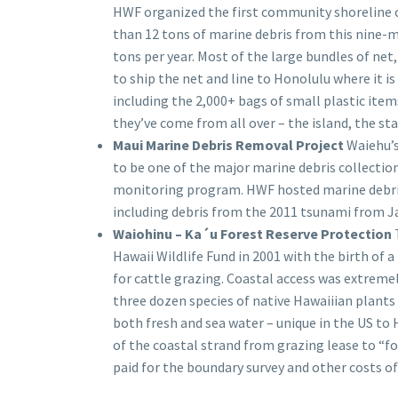
HWF organized the first community shoreline c
than 12 tons of marine debris from this nine-m
tons per year. Most of the large bundles of ne
to ship the net and line to Honolulu where it i
including the 2,000+ bags of small plastic items 
they’ve come from all over – the island, the sta
Maui Marine Debris Removal Project
Waiehu’s
to be one of the major marine debris collecti
monitoring program. HWF hosted marine debris
including debris from the 2011 tsunami from J
Waiohinu – Ka´u Forest Reserve Protection
Hawaii Wildlife Fund in 2001 with the birth of a
for cattle grazing. Coastal access was extremely
three dozen species of native Hawaiiian plants
both fresh and sea water – unique in the US to H
of the coastal strand from grazing lease to “f
paid for the boundary survey and other costs of