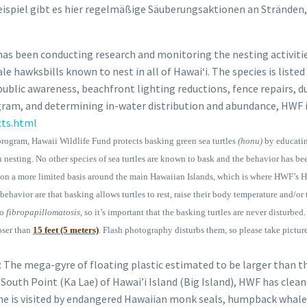
 Beispiel gibt es hier regelmäßige Säuberungsaktionen an Stränd
as been conducting research and monitoring the nesting activitie
le hawksbills known to nest in all of Hawai‘i. The species is list
ublic awareness, beachfront lighting reductions, fence repairs, du
gram, and determining in-water distribution and abundance, HWF is
cts.html
ogram, Hawaii Wildlife Fund protects basking green sea turtles
(honu)
by educatin
an nesting. No other species of sea turtles are known to bask and the behavior has b
on a more limited basis around the main Hawaiian Islands, which is where HWF’s Ho
behavior are that basking allows turtles to rest, raise their body temperature and/or
to
fibropapillomatosis
, so it’s important that the basking turtles are never disturb
oser than
15 feet (5 meters)
. Flash photography disturbs them, so please take picture
t
The mega-gyre of floating plastic estimated to be larger than th
t South Point (Ka Lae) of Hawai’i Island (Big Island), HWF has cle
line is visited by endangered Hawaiian monk seals, humpback whale