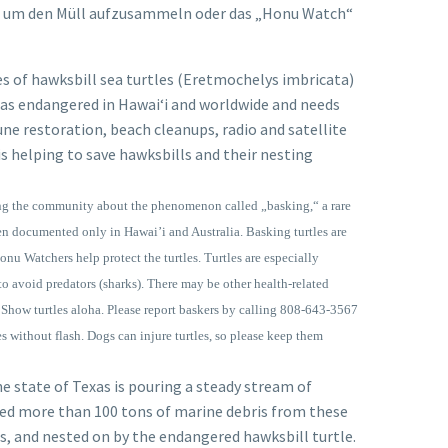
en, um den Müll aufzusammeln oder das „Honu Watch“
s of hawksbill sea turtles (Eretmochelys imbricata)
ed as endangered in Hawai‘i and worldwide and needs
ne restoration, beach cleanups, radio and satellite
 helping to save hawksbills and their nesting
g the community about the phenomenon called „basking,“ a rare
een documented only in Hawai’i and Australia. Basking turtles are
nu Watchers help protect the turtles.
Turtles are especially
 to avoid predators (sharks). There may be other health-related
ed. Show turtles aloha. Please report baskers by calling 808-643-3567
s without flash. Dogs can injure turtles, so please keep them
e state of Texas is pouring a steady stream of
aned more than 100 tons of marine debris from these
s, and nested on by the endangered hawksbill turtle.