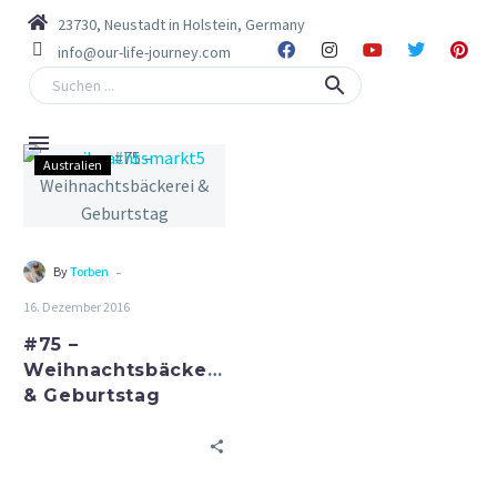
23730, Neustadt in Holstein, Germany
info@our-life-journey.com
Australien
-
By
Torben
16. Dezember 2016
#75 –
Weihnachtsbäckerei
& Geburtstag