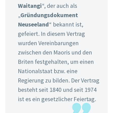
aber die wollten nicht so richtig was werden in der Pfanne
und daher gab es dann Müsli. Das Wetter war einigermaßen
gut, sodass wir uns dann am Vormittag direkt noch auf den
Weg in Richtung Innenstadt machten.
Wir hatten nur eine grobe Route und sind erstmal drauf
losgeschlendert. Es ging am Hafen vorbei und dann
entlang des „
Lake Wakatipu
“. Der Ausblick auf den See und
die Berge war schön, aber es war auch ziemlich windig. Wir
drehten dann irgendwann wieder in Richtung Stadt um.
Nach einem kurzen Stopp auf einem kleinen Spielplatz,
ging es weiter. In der Stadt war aufgrund des Feiertages gut
was los. Die Geschäfte hatten soweit normal auf, aber es
wurde einem 10-20% Aufpreis für den Feiertag berechnet,
was wir so bisher noch nicht kannten.
Hier und da gab es Programm, wie zum Beispiel im
„
Queenstown Gardens
“. Das Wetter wurde immer besser
und wir hörten schon Musik und gingen dann hoch zum