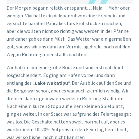
Garten, wo sich mehrere Menschen ansammelten. Auf einer
kleinen Bühne hat jemand Musik gemacht und verschiedene
Stände waren aufgebaut. An einem konnte man sich sogar
ein „
Ta Moko
“ (ein traditionelles Tattoo der Maori)
aufkleben lassen, was wir etwas irritierend fanden. Es gab
auch Infostände und eine Info-Tafel über den „
Waitangi
Day
“ und den Vertrag.
Wir hielten uns hier aber nicht allzu lange auf, da unser
Großer bereits müde und bereit für seinen Mittagsschlaf
war. Daher gingen wir einfach weiter über das Gelände (man
kann hier übrigens auch Disc-Golf spielen) und unser Sohn
schlief dann recht schnell ein. Es ist schon irgendwie
verrückt hier. Wenn man hier durch den Wald geht, muss
man zwar aufpassen, dass man nicht von einer Frisbee
getroffen wird, aber sonst ist man total abgeschottet von
dem „Trubel“ der Innenstadt und auch das Feeling durch die
großen Bäume hier ist ganz anders. Aber schön anders. 😊