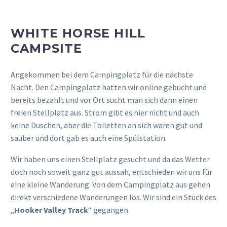
Wasser dort ist quasi absolut frisches Gletscherwasser und
fließt weiter bis in den „
Lake Pukaki
“. Es waren echt krasse
Wassermassen und eine ordentliche Strömung.
Hier befindet sich dann auch die „
1st Swing Bridge
“ von 3
auf dem „
Hooker Valley Track
“. Ganz am Ende hat man
dann auch tatsächlich (je nach Wetter) Blick auf den „
Mt.
Cook
“. Wir sind aber nur ein Mal über die erste Brücke und
sind dann wieder umgedreht.