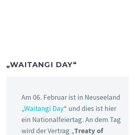
Neuseeland
“ bekannt ist,
gefeiert. In diesem Vertrag
wurden Vereinbarungen
zwischen den Maoris und den
Briten festgehalten, um einen
Nationalstaat bzw. eine
Regierung zu bilden. Der Vertrag
besteht seit 1840 und seit 1974
ist es ein gesetzlicher Feiertag.
Der Morgen begann relativ entspannt… Naja… Mehr oder
weniger. Vivi hatte ein Videoanruf von einer Freundin und
versuchte parallel Pancakes fürs Frühstück zu machen,