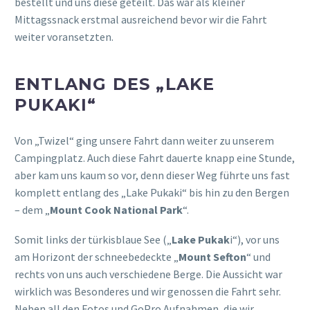
bestellt und uns diese geteilt. Das war als kleiner
Mittagssnack erstmal ausreichend bevor wir die Fahrt
weiter voransetzten.
ENTLANG DES „LAKE
PUKAKI“
Von „Twizel“ ging unsere Fahrt dann weiter zu unserem
Campingplatz. Auch diese Fahrt dauerte knapp eine Stunde,
aber kam uns kaum so vor, denn dieser Weg führte uns fast
komplett entlang des „Lake Pukaki“ bis hin zu den Bergen
– dem „
Mount Cook National Park
“.
Somit links der türkisblaue See („
Lake Pukak
i“), vor uns
am Horizont der schneebedeckte „
Mount Sefton
“ und
rechts von uns auch verschiedene Berge. Die Aussicht war
wirklich was Besonderes und wir genossen die Fahrt sehr.
Neben all den Fotos und GoPro Aufnahmen, die wir