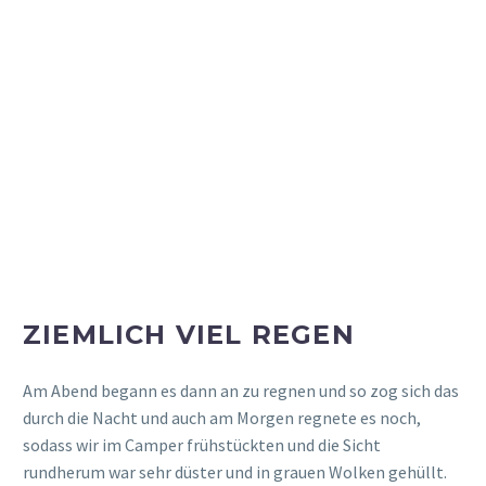
Für uns ging es nun vom „
White Horse Hill Campsite
“ nach
Queenstown und Fahrt dauerte insgesamt etwa 3 ½
Stunden, aber wir haben noch einen Stopp dazwischen
gemacht. Wir mussten dafür nochmal durch „
Twizel
“, wo
wir noch tankten und dann ging es weiter auf dem „
State
Highway 8
“ vorbei an „
Omarama
“ und dann durch den
„
Lindis Pass
“. Hier wird es dann ziemlich kurvenreich, da
man mitten durch die Berge fährt, aber auch ziemlich
schön.
Einen weiteren Zwischenstopp machten wir dann in
„
Cromwell
“. Es war draußen eher ungemütlich – windig und
Nieselregen. Daher hielten wir uns am Spielplatz nicht
allzu lange auf, was der Große sehr bedauerte, aber das
Wetter war einfach blöd. Daher haben wir uns noch einen
Kaffee und Milchshake im „
Fusee Rouge Café
“ geholt,
waren nochmal zur Toilette und haben dann die Fahrt
fortgesetzt.