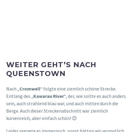
GoPro-Aufnahmen ausgestiegen. Es war schön, aber durch
den Regen jetzt nicht sehr einladend und Torben hätte hier
auch sehr gerne Aufnahmen mit der Drohne gemacht, was
ja aber bei dem Wetter nicht möglich ist.
Am Nachmittag haben wir dann „
Queenstown
“ erreicht.
Mal wieder etwas bekanntes, denn hier waren wir auch vor
sechs Jahren und vieles kam uns direkt vertraut vor und es
hat sich auch kaum etwas verändert. Das Wetter war hier
etwas besser und daher entschieden wir uns, dass wir nach
dem Check-In uns noch auf den Weg in die Innenstadt
machen. Wir hatten uns beim „
Queenstown Holiday Park
Creeksyde
“ eingebucht und von dort sind es etwa 10
Minuten Fußweg zur Innenstadt und quasi direkt vorbei an
der Gondel „Skyline“.
Wir schlenderten ein wenig quer durch die Straßen und
hielten uns ein wenig am „
Bathouse Playground
“ auf, der
direkt am „
Queenstown Bay Beach
“ und somit am „
Lake