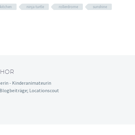
kitchen
ninja turtle
rollerdrome
sunshine
THOR
serin - Kinderanimateurin
 Blogbeiträge; Locationscout