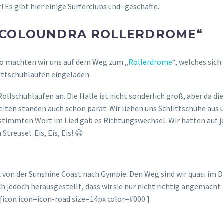
! Es gibt hier einige Surferclubs und -geschäfte.
„COLOUNDRA ROLLERDROME“
so machten wir uns auf dem Weg zum „
Rollerdrome
“, welches sic
ittschuhlaufen eingeladen.
llschuhlaufen an. Die Halle ist nicht sonderlich groß, aber da die
iten standen auch schon parat. Wir liehen uns Schlittschuhe aus un
estimmten Wort im Lied gab es Richtungswechsel. Wir hatten auf jed
reusel. Eis, Eis, Eis! 😀
k von der Sunshine Coast nach Gympie. Den Weg sind wir quasi im 
ich jedoch herausgestellt, dass wir sie nur nicht richtig angemach
 [icon icon=icon-road size=14px color=#000 ]