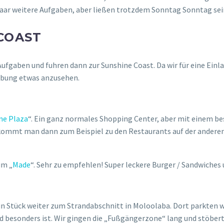
n paar weitere Aufgaben, aber ließen trotzdem Sonntag Sonntag s
COAST
ufgaben und fuhren dann zur Sunshine Coast. Da wir für eine Einl
gebung etwas anzusehen.
ne Plaza
“. Ein ganz normales Shopping Center, aber mit einem bes
 kommt man dann zum Beispiel zu den Restaurants auf der anderen S
im „
Made
“. Sehr zu empfehlen! Super leckere Burger / Sandwiche
in Stück weiter zum Strandabschnitt in Moloolaba. Dort parkten wi
nd besonders ist. Wir gingen die „Fußgängerzone“ lang und stöbert