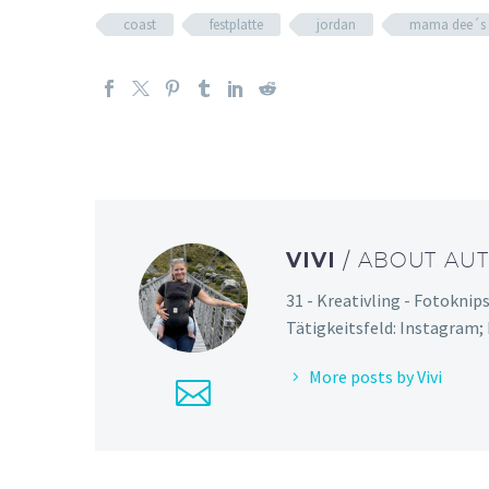
coast
festplatte
jordan
mama dee´s 
VIVI
/ ABOUT AU
31 - Kreativling - Fotoknip
Tätigkeitsfeld: Instagram;
More posts by Vivi