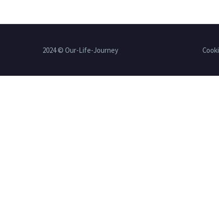
starteten wir gut in die bereits
dritte Woche. Montag: Shopping
Morges ging es…
2024 © Our-Life-Journey
Cooki