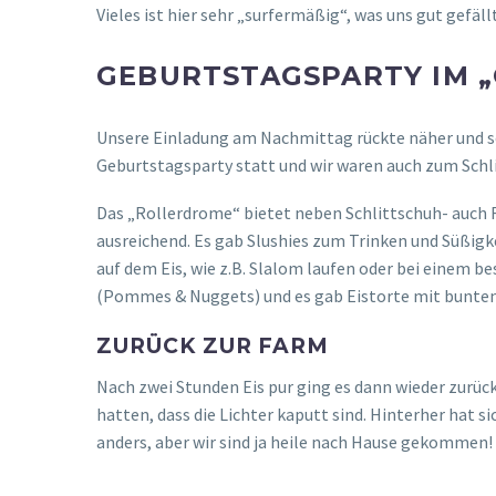
Vieles ist hier sehr „surfermäßig“, was uns gut gefällt
GEBURTSTAGSPARTY IM 
Unsere Einladung am Nachmittag rückte näher und 
Geburtstagsparty statt und wir waren auch zum Schl
Das „Rollerdrome“ bietet neben Schlittschuh- auch Ro
ausreichend. Es gab Slushies zum Trinken und Süßigke
auf dem Eis, wie z.B. Slalom laufen oder bei einem b
(Pommes & Nuggets) und es gab Eistorte mit bunten St
ZURÜCK ZUR FARM
Nach zwei Stunden Eis pur ging es dann wieder zurüc
hatten, dass die Lichter kaputt sind. Hinterher hat s
anders, aber wir sind ja heile nach Hause gekommen!