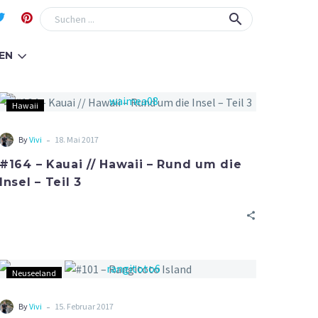
EN
Hawaii
-
By
Vivi
18. Mai 2017
#164 – Kauai // Hawaii – Rund um die
Insel – Teil 3
Neuseeland
-
By
Vivi
15. Februar 2017