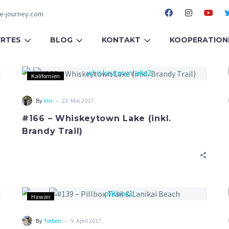
fe-journey.com
RTES
BLOG
KONTAKT
KOOPERATION
Kalifornien
-
By
Vivi
23. Mai 2017
#166 – Whiskeytown Lake (inkl.
Brandy Trail)
Hawaii
-
By
Torben
9. April 2017