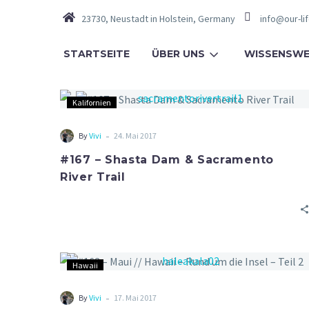
23730, Neustadt in Holstein, Germany
info@our-li
STARTSEITE
ÜBER UNS
WISSENSWE
Kalifornien
-
By
Vivi
24. Mai 2017
#167 – Shasta Dam & Sacramento
River Trail
Hawaii
-
By
Vivi
17. Mai 2017