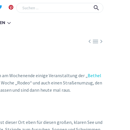
EN



aben am Wochenende einige Veranstaltung der „
Bethel
zte Woche „Rodeo“ und auch einen Straßenumzug, den
lassen und sind dann heute mal raus.
t dieser Ort eben für diesen großen, klaren See und
fälle, Strände zum Ausruhen, Sonnen und Schwimmen,