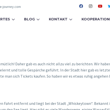
fe-journey.com
RTES
BLOG
KONTAKT
KOOPERATION
 gemütlich! Daher gab es auch nicht allzu viel zu berichten. Wir h
lernt und tolle Gespärche geführt. In der Stadt hier gab es let
te man sich Tickets kaufen. So haben wir es etwas ruhig angehen 
 Fahrt entfernt und liegt bei der Stadt „Whiskeytown“. Bekannt is
e um den See liegt. Hier gibt es viele Wanderwege, einige Wasser