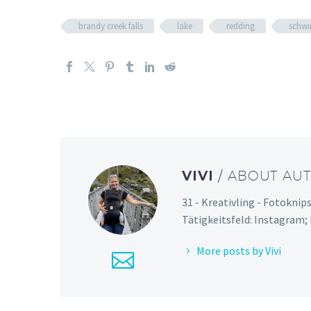
brandy creek falls
lake
redding
schw
VIVI
/ ABOUT AU
31 - Kreativling - Fotoknip
Tätigkeitsfeld: Instagram;
More posts by Vivi