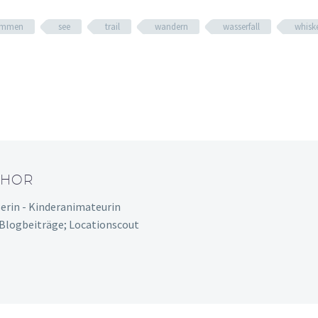
immen
see
trail
wandern
wasserfall
whisk
THOR
serin - Kinderanimateurin
 Blogbeiträge; Locationscout