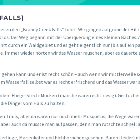
FALLS)
er zu den „Brandy Creek Falls“ führt. Wir gingen aufgrund der Hit
los. Der Weg begann mit der Überquerung eines kleinen Baches. A
hrt durch ein Waldgebiet und es geht eigentlich nur (bis auf ein
e. Immer wieder hörten wir das Wasser rauschen, aber es dauerte so
 gehen kann und er ist recht schön – auch wenn wir mittlerweile
 Wasserfall selbst war es recht erfrischend und das Wasser war a
ndere Fliege-Stech-Mücken (manche waren echt riesig). Gestochen w
 die Dinger vom Hals zu halten.
chen Trails, aber da waren nur noch mehr Mosquitos, die Wege ware
aber auch da musste man aufpassen, denn man rutschte schnell a
linge, Marienkäfer und Eichhörnchen gesehen. Bären (leider) nicht