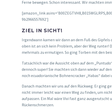
Ferne bewegen. Schon interessant. Wir machten imm
[amazon_link asins=’B00ZEGTVH8,B015WGLRPS,B00VJT
9b2966557692′]
ZIEL IN SICHT!
Irgendwann kamen wir dann an dem Fuß des Gipfels des
oben ist an sich kein Problem, aber der Weg runter! D
mehrmals zu ermutigen. So ging Torben mit den beid
Tatsächlich war die Aussicht oben auf dem „Puntudo“ 
dennoch super! Sie machten sich dann wieder auf de
noch ecuadorianische Bohnencracker „Habas“ dabei 
Danach machten wir uns auf den Rückweg. Er ging gef
nicht immer leicht war einen Weg zu finden, um nic
aufpassen. Ein Mal wäre Vivi fast ganz ausgerutscht
Rückenschmerzen.