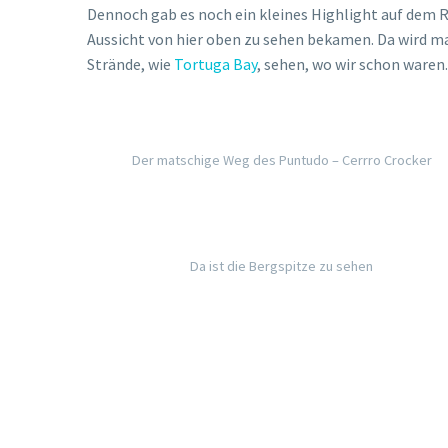
Dennoch gab es noch ein kleines Highlight auf dem R
Aussicht von hier oben zu sehen bekamen. Da wird mal
Strände, wie
Tortuga Bay
, sehen, wo wir schon waren.
Der matschige Weg des Puntudo – Cerrro Crocker
Da ist die Bergspitze zu sehen
TAXI ???
Kurz bevor wir wieder am Wendekreis ankamen, wo uns
doch der hatte wohl besseres zu tun, als den „Puntud