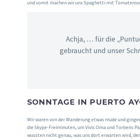
BETRIEB AM BOOTSSTEG & NEB
Danach gingen wir den gewohnten Weg zurück und ma
ließ eine Flosse locker an der Seite runterhängen. Das
Wir setzten uns auf die Bank daneben, beobachteten 
mal aufstanden und ins Wasser sahen, entdeckten wi
relativ kleine Rochen die in einem Schwarm nah am S
Als wir die Zeit genug genossen hatten … Obwohl… Ka
hier Robben sehen und auch das mit den Haien & Roc
Beim Mittagessen das „Confed-Cup Finale“ verfolgt