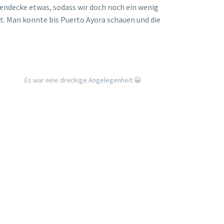
kendecke etwas, sodass wir doch noch ein wenig
st. Man konnte bis Puerto Ayora schauen und die
Es war eine dreckige Angelegenheit 😀
Doch am Ende gab es dann doch noch etwas Aussicht
en. Wir hatten uns extra seine Nummer geben lassen,
. Wir versuchten es einige Male, doch ohne Erfolg!