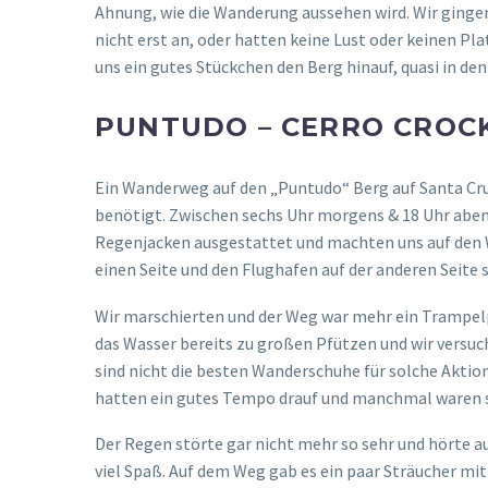
Ahnung, wie die Wanderung aussehen wird. Wir gingen
nicht erst an, oder hatten keine Lust oder keinen Pl
uns ein gutes Stückchen den Berg hinauf, quasi in de
PUNTUDO – CERRO CROC
Ein Wanderweg auf den „Puntudo“ Berg auf Santa Cruz
benötigt. Zwischen sechs Uhr morgens & 18 Uhr abends
Regenjacken ausgestattet und machten uns auf den We
einen Seite und den Flughafen auf der anderen Seite s
Wir marschierten und der Weg war mehr ein Trampelpf
das Wasser bereits zu großen Pfützen und wir versu
sind nicht die besten Wanderschuhe für solche Aktion
hatten ein gutes Tempo drauf und manchmal waren sie
Der Regen störte gar nicht mehr so sehr und hörte a
viel Spaß. Auf dem Weg gab es ein paar Sträucher mit