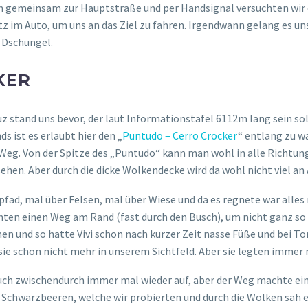
 gemeinsam zur Hauptstraße und per Handsignal versuchten wir ei
atz im Auto, um uns an das Ziel zu fahren. Irgendwann gelang es u
n Dschungel.
KER
 stand uns bevor, der laut Informationstafel 6112m lang sein so
 ist es erlaubt hier den „
Puntudo – Cerro Crocker
“ entlang zu wa
g. Von der Spitze des „Puntudo“ kann man wohl in alle Richtunge
ehen. Aber durch die dicke Wolkendecke wird da wohl nicht viel an 
ad, mal über Felsen, mal über Wiese und da es regnete war alles
chten einen Weg am Rand (fast durch den Busch), um nicht ganz 
en und so hatte Vivi schon nach kurzer Zeit nasse Füße und bei To
 schon nicht mehr in unserem Sichtfeld. Aber sie legten immer m
uch zwischendurch immer mal wieder auf, aber der Weg machte ein
 Schwarzbeeren, welche wir probierten und durch die Wolken sah es