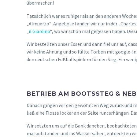
SUPERMARKT – AM SONNTAG A
Bevor wir uns wieder auf den Rückweg machen wollte
Öffnungszeiten bei google hat er nicht geöffnet, abe
🙂 So gingen wir noch zum Supermarkt und kauften e
Unterkunft.
Hier übrigens mal die 
7:
Also ganz tote Hose ist in Puerto Ayora an einem So
machen, aber sicher können wir das nicht sagen. Allge