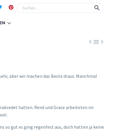
EN



o sehr, aber wir machen das Beste draus. Manchmal
erabredet hatten. René und Grace arbeiteten im
sel.
s so gut es ging regenfest aus, doch hatten ja keine