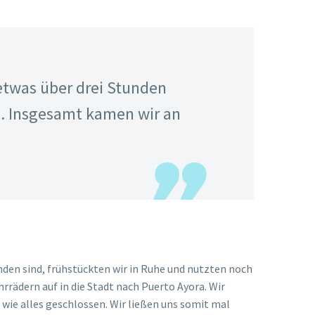
ine Robbe auf einer Sitzbank bequem gemacht und
 🙂
Sonntag ist hier doch auch einiges los. Als wir dann
haben wir noch nie gesehen! Es waren über zwanzig
noch einen kleineren Schwarm. Total toll!
 noch nicht der Fall! Wir freuen uns immer, wenn wir
Der Rochenschwarm am Bootssteg