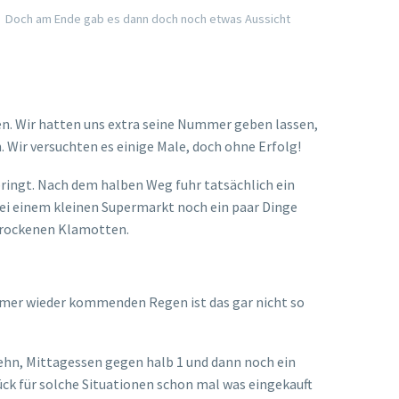
den sind, frühstückten wir in Ruhe und nutzten noch
rädern auf in die Stadt nach Puerto Ayora. Wir
wie alles geschlossen. Wir ließen uns somit mal
atten geschlossen, aber nicht alle. Die typischen
uns, nachdem wir alles abgeklappert hatten, für das
ussicht auf das Wasser.
and lief. Da wir nicht so Fußball-Fans sind, hatten
tunde des „
Confed-Cup
Finale“ und freuten uns mit
verkehrt. 😀