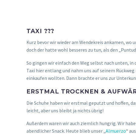
SONNTAGE IN PUERTO A
Wir waren von der Wanderung etwas müde und gingen 
die Skype-Freiminuten, um Vivis Oma und Torbens Pap
wussten nicht genau, was uns dort erwarten wird, de
überraschen!
Tatsächlich war es ruhiger als an den anderen Woche
„Almuerzo“-Angebote fanden wir nur in der „Charles B
„
il Giardino
“, wo wir schon mal gegessen haben. Dies
Wir bestellten unser Essen und dann fiel uns auf, das
wir keine Ahnung und so füllte Torben mit google-Inf
den deutschen Fußballspielern für den Sieg. Ein wenig