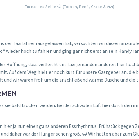
YORA
mal etwas früher zu Bett als gewöhnlich. Als wir heute aufgestan
a anzurufen. Danach machten wir uns wie gewöhnlich mit den Fahr
nn laut unseren Recherchen auf Reiseblogs oder google hat so gut 
ntagen und alles ging etwas gemächlicher zu. Einige Restaurants h
inford“ Straße, aber das sagte uns nicht so zu. Wir entschieden 
mal setzten wir uns nach oben (1. Etage) und hatten eine schöne A
s auf dem Fernseher gerade das Spiel zwischen Chile gegen Deutschl
os unsere Wissenslücken. Somit verfolgten wir die letzte halbe S
 Nationalstolz auf der anderen Seite der Welt ist ja auch nicht so 