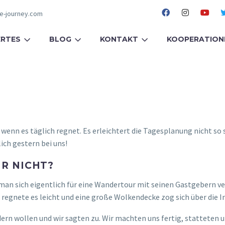
fe-journey.com
RTES
BLOG
KONTAKT
KOOPERATION
 wenn es täglich regnet. Es erleichtert die Tagesplanung nicht s
ch gestern bei uns!
R NICHT?
man sich eigentlich für eine Wandertour mit seinen Gastgebern v
gnete es leicht und eine große Wolkendecke zog sich über die In
rn wollen und wir sagten zu. Wir machten uns fertig, statteten un