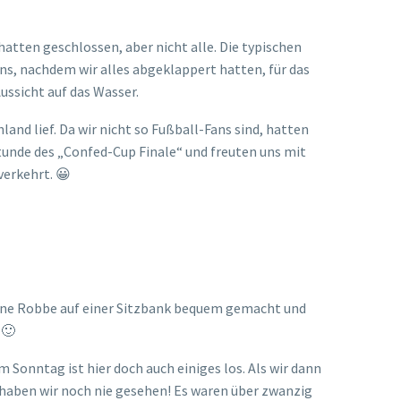
Proinsular“ in Puerto Ayora. Laut den
n sind und Menschen ein- und ausgehen. Glück gehabt!
en uns dann letztendlich auf den Rückweg zur
ar“: Montag bis Samstag
hr.
ein paar Restaurants und Bars gegen Abend noch auf
chäften ist das Rolltor zu und auf den Straßen ist