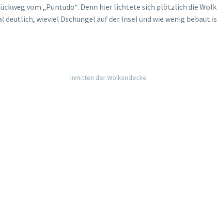
ückweg vom „Puntudo“. Denn hier lichtete sich plötzlich die Wol
 deutlich, wieviel Dschungel auf der Insel und wie wenig bebaut i
Inmitten der Wolkendecke
Ein nasses Selfie 😀 (Torben, René, Grace & Vivi)
 der Taxifahrer rausgelassen hat, versuchten wir diesen anzuruf
o“ wieder hoch zu fahren und ging gar nicht erst an sein Handy ran