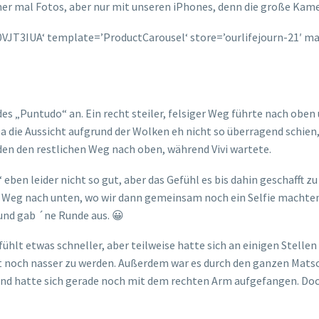
er mal Fotos, aber nur mit unseren iPhones, denn die große Kam
3IUA‘ template=’ProductCarousel‘ store=’ourlifejourn-21′ mar
 „Puntudo“ an. Ein recht steiler, felsiger Weg führte nach oben u
a die Aussicht aufgrund der Wolken eh nicht so überragend schien, 
en den restlichen Weg nach oben, während Vivi wartete.
eben leider nicht so gut, aber das Gefühl es bis dahin geschafft 
n Weg nach unten, wo wir dann gemeinsam noch ein Selfie machte
und gab ´ne Runde aus. 😀
ühlt etwas schneller, aber teilweise hatte sich an einigen Stelle
ht noch nasser zu werden. Außerdem war es durch den ganzen Mats
 und hatte sich gerade noch mit dem rechten Arm aufgefangen. Doc