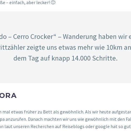
EN UNS DIE LÄSSIGE ROBBE
chten noch einen Halt am Bootssteg. Wiedermal hatte es sich e
 sah echt total lässig aus! Die Robben hier sind schon richtig toll!
immer mal die Robbe und den Betrieb der Wassertaxis. An so einem 
r neben den kleinen Haien einen ganzen Schwarm Rochen. So was 
teg entlang schwammen. Auf der anderen Seite des Steges gab es 
nn man sich an sowas überhaupt satt sehen? Bisher ist es bei uns
hen ist was Besonderes! 😉
Sonntags kann man auch mal auf der Bank faulenzen. 😀