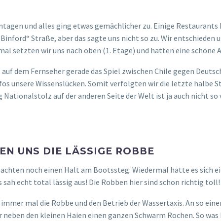
UCH GEÖFFNET!
n, machten wir noch einen Abstecher zu dem großen Supermarkt „
r Vivi konnte schon aus der Ferne sehen, dass die Ladentüren offe
in paar Lebensmittel (eigentlich nur Abendsnacks) ein und macht
Öffnungszeiten des Supermarktes „Proinsul
00-20:45 Uhr und sonntags 8:00 bis 17:45 U
nntag also nicht. Wir können uns auch vorstellen, dass eventuell 
mein ist es auf jeden Fall deutlich ruhiger und bei den meisten Ges