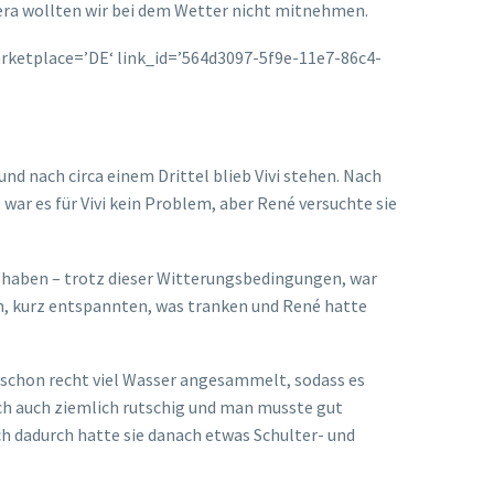
era wollten wir bei dem Wetter nicht mitnehmen.
ketplace=’DE‘ link_id=’564d3097-5f9e-11e7-86c4-
nd nach circa einem Drittel blieb Vivi stehen. Nach
war es für Vivi kein Problem, aber René versuchte sie
zu haben – trotz dieser Witterungsbedingungen, war
n, kurz entspannten, was tranken und René hatte
n schon recht viel Wasser angesammelt, sodass es
ch auch ziemlich rutschig und man musste gut
h dadurch hatte sie danach etwas Schulter- und