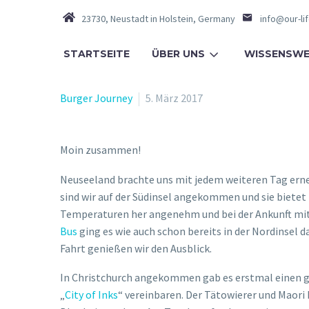
23730, Neustadt in Holstein, Germany
info@our-li
STARTSEITE
ÜBER UNS
WISSENSWE
Burger Journey
5. März 2017
Moin zusammen!
Neuseeland brachte uns mit jedem weiteren Tag erneu
sind wir auf der Südinsel angekommen und sie bietet
Temperaturen her angenehm und bei der Ankunft mit
Bus
ging es wie auch schon bereits in der Nordinsel 
Fahrt genießen wir den Ausblick.
In Christchurch angekommen gab es erstmal einen ga
„
City of Inks
“ vereinbaren. Der Tätowierer und Maori