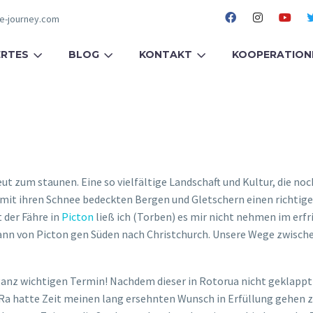
fe-journey.com
RTES
BLOG
KONTAKT
KOOPERATION
t zum staunen. Eine so vielfältige Landschaft und Kultur, die noc
 mit ihren Schnee bedeckten Bergen und Gletschern einen richtige
 der Fähre in
Picton
ließ ich (Torben) es mir nicht nehmen im er
dann von Picton gen Süden nach Christchurch. Unsere Wege zwischen
nz wichtigen Termin! Nachdem dieser in Rotorua nicht geklappt 
 Ra hatte Zeit meinen lang ersehnten Wunsch in Erfüllung gehen z