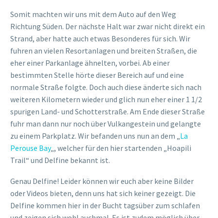
Somit machten wir uns mit dem Auto auf den Weg
Richtung Süden. Der nächste Halt war zwar nicht direkt ein
Strand, aber hatte auch etwas Besonderes für sich. Wir
fuhren an vielen Resortanlagen und breiten Straßen, die
eher einer Parkanlage ähnelten, vorbei. Ab einer
bestimmten Stelle hörte dieser Bereich auf und eine
normale Straße folgte. Doch auch diese änderte sich nach
weiteren Kilometern wieder und glich nun eher einer 1 1/2
spurigen Land- und Schotterstraße. Am Ende dieser Straße
fuhr man dann nur noch über Vulkangestein und gelangte
zu einem Parkplatz. Wir befanden uns nun an dem „
La
Perouse Bay
„, welcher für den hier startenden „Hoapili
Trail“ und Delfine bekannt ist.
Genau Delfine! Leider können wir euch aber keine Bilder
oder Videos bieten, denn uns hat sich keiner gezeigt. Die
Delfine kommen hier in der Bucht tagsüber zum schlafen
und zeigen sich wohl auchmal. Es ist zudem möglich über