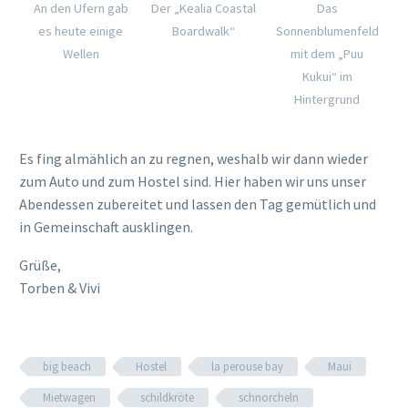
An den Ufern gab
Der „Kealia Coastal
Das
es heute einige
Boardwalk“
Sonnenblumenfeld
Wellen
mit dem „Puu
Kukui“ im
Hintergrund
Es fing almählich an zu regnen, weshalb wir dann wieder
zum Auto und zum Hostel sind. Hier haben wir uns unser
Abendessen zubereitet und lassen den Tag gemütlich und
in Gemeinschaft ausklingen.
Grüße,
Torben & Vivi
big beach
Hostel
la perouse bay
Maui
Mietwagen
schildkröte
schnorcheln