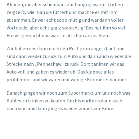
an den richtigen Orten oder es war einfach zu heiß oder
vielleicht liegt es halt daran, dass sich vor Ort immernoch
alles regenerieren muss und die Tiere, die es überlebt
haben, haben sich an einen sicheren Ort verkrochen. Wir
hatten uns Wildlife gewünscht und erhofft, das können wir
nicht verleugnen. Vielleicht hätten wir uns über den
Zustand der Insel und der Tiere noch besser informieren
müssen.
Jedoch ist das am Ende des Tages alles halb so schlimm,
denn es war trotzdem ein schöner Tag. Es hat soweit alles
gut geklappt und es war auch interessant, dass vor Ort mal
live zu sehen. Wir hoffen auf jeden Fall, dass so ein großes,
unkontrollierbares Feuer nicht mehr so schnell passiert!
Ansonsten: Wer sich nicht so abhetzen möchte, sollte eine
frühere Fähre nehmen oder gleich mehrere Tage auf der
Insel einplanen. Dann ist es weniger stressig und man sieht
mehr. Das war nur bei uns aufgrund der weiteren Pläne