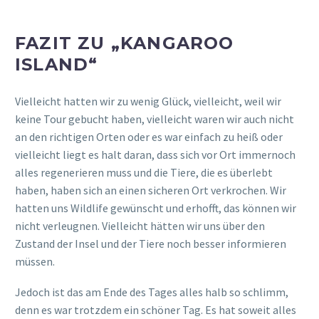
Auf der Rückfahrt haben wir dann noch bei einem
„
Woolworths
“ abgehalten, um noch ein paar Getränke,
sowie Lebensmittel v.a. fürs Frühstück zu besorgen. Danach
ging es dann für uns wieder zurück zur Unterkunft.
Wir hatten einen schönen Tag und sind dann mit wieder
neuen und schönen Eindrücken ins Bett.
Sonnige Grüße,
Torben & Vivi
australien
fähre
koala
Mietwagen
ourlifejourney
weltreise
wildlife