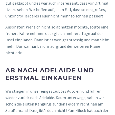
VIVI
/ ABOUT AUTHOR
31 - Kreativling - Fotoknipserin -
Kinderanimateurin
Tätigkeitsfeld: Instagram; Blogbeiträge;
Locationscout