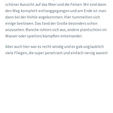
„KÖNNEN WIR HIER TIERE
SEHEN?“
Die Seelöwen waren schon toll, aber so richtig befriedigend
war es für keinen von uns. Wir verließen den Nationalpark,
aber fuhren dann erstmal über den „
W End Hwy
“ in
Richtung Norden. Hier konnte man auch noch sehr gut die
Ausmaße des Feuers sehen bzw. auch von aktuelleren
Bränden, denn hier waren noch viele Bäume ziemlich kahl
und schwarz.