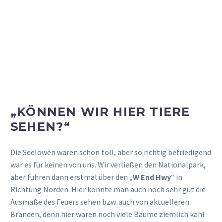
3 Jahren) und für 6 AU$ kauften wir noch zwei Tüten
Kängurufutter. Bisschen wie bei uns im Tierpark, nur dass
wir dann für die Ziegen Futter kaufen können. 😀
Als Erstes steuerten wir auf die Koalas zu. Die Augen des
Großen strahlten. Dann ging es weiter, vorbei an den
Quakkas, zu zwei kleinen Pinguinen, die gerade gefüttert
wurden. Auch das war ein Highlight für den Großen.
Dann folgte das Kängurugehege, das betretbar war.
Vorsichtig näherten wir uns zwei Kängurus mit einem
Kleinen, die aber scheinbar sehr hungrig waren. Torben
zeigte Ry wie man sie füttert und machte es mit ihm
zusammen. Er war echt sooo mutig und war dann voller
Vorfreude, aber echt ganz vorsichtig! Das hat ihm so viel
Freude gemacht und war total schön anzusehen.
Wir haben uns dann noch den Rest grob angeschaut und
sind dann wieder zurück zum Auto und dann auch wieder die