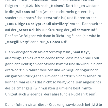
Allerdings gab es auch hier nur Hinweisschilder, dass
Zugang nur mit Tour möglich ist. Wir stiegen dennoch kurz
aus und schauten uns ein wenig um. Den „Walk“ fanden wir
nicht und gesehen haben wir auch nicht wirklich was. Das
war schon irgendwie frustrierend. Vor allem fragte der
Große immer „Sehen wir jetzt hier die Tiere?“. =(
Von dort aus ging es dann weiter zum „
Flinders Chase
National Park
“. Dieser ist groß ausgeschildert und am
„Visitor Centre“ gab es Hinweisschilder, dass man doch hier
den Parkbetrag online bezahlen soll und es gab dort auf
dem Parkplatz auch freies WLAN dafür. Falls das nicht
klappt oder man anderweitig Hilfe/Infos braucht, ist aber
auch das Besucherzentrum besetzt und dort haben wir
dann auch noch eine Karte erhalten. Der Mitarbeiter dort
teilte uns dann auch mit, dass wir ziemlich sicher kaum
Tiere hier sehen werden. (Hintergrund: Der vergangene
Großbrand und auch die Tageszeit/Hitze)