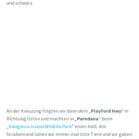
Strecke nach „Penneshaw“ zurück. Dort tankten wir das
Auto voll und gaben es wieder ab. Das klappte alles
problemlos und wir waren nur wenige Kilometer darüber.
Danach gingen wir noch zum Supermarkt um uns noch was
Kühles zu trinken zu kaufen. Ein Eis durfte es dann auch
noch sein und dann ging es wieder zurück zur Fähre.