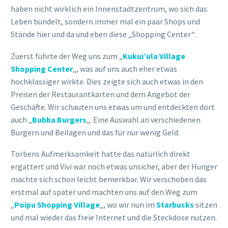
Geschäfte. Wir schauten uns etwas um und entdeckten dort
auch „
Bubba Burgers
„. Eine Auswahl an verschiedenen
Burgern und Beilagen und das für nur wenig Geld.
Torbens Aufmerksamkeit hatte das natürlich direkt
ergattert und Vivi war noch etwas unsicher, aber der Hunger
machte sich schon leicht bemerkbar. Wir verschoben das
erstmal auf später und machten uns auf den Weg zum
„
Poipu Shopping Village
„, wo wir nun im
Starbucks
sitzen
und mal wieder das freie Internet und die Steckdose nutzen.
Hach, sind wir dankbar für Starbucks! 😀 Wir haben auch
durchaus die Erfahrung gemacht, dass man geduldet wird,
wenn man nichts bestellt. Doch so ein Kaffee ist bei
Starbucks nicht viel teurer als bei anderen Coffee Shops.
Gleich werden wir aber nochmal zu dem anderen zurück
fahren, denn dort findet ab 15:30 Uhr ein kulinarischer
Markt statt und den wollten wir uns anschauen. Falls wir