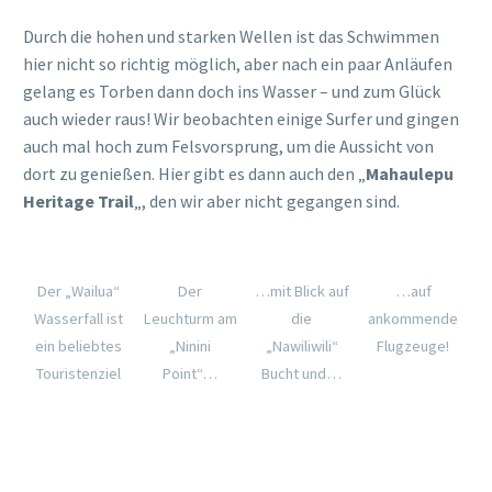
Durch die hohen und starken Wellen ist das Schwimmen
hier nicht so richtig möglich, aber nach ein paar Anläufen
gelang es Torben dann doch ins Wasser – und zum Glück
auch wieder raus! Wir beobachten einige Surfer und gingen
auch mal hoch zum Felsvorsprung, um die Aussicht von
dort zu genießen. Hier gibt es dann auch den „
Mahaulepu
Heritage Trail
„, den wir aber nicht gegangen sind.
Der „Wailua“
Der
…mit Blick auf
…auf
Wasserfall ist
Leuchturm am
die
ankommende
ein beliebtes
„Ninini
„Nawiliwili“
Flugzeuge!
Touristenziel
Point“…
Bucht und…
Wir haben uns
Vivi lässig
Der „Tree
An dem
schon gut
beim
Tunnel“ auf
„Shipwreck