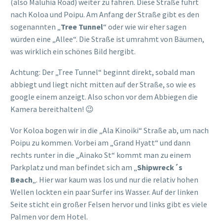
(also Maluhia Road) weiter zu fahren. Diese Straße führt
nach Koloa und Poipu. Am Anfang der Straße gibt es den
sogenannten „
Tree Tunnel
“ oder wie wir eher sagen
würden eine „Allee“. Die Straße ist umrahmt von Bäumen,
was wirklich ein schönes Bild hergibt.
Achtung: Der „Tree Tunnel“ beginnt direkt, sobald man
abbiegt und liegt nicht mitten auf der Straße, so wie es
google einem anzeigt. Also schon vor dem Abbiegen die
Kamera bereithalten! 😉
Vor Koloa bogen wir in die „Ala Kinoiki“ Straße ab, um nach
Poipu zu kommen. Vorbei am „Grand Hyatt“ und dann
rechts runter in die „Ainako St“ kommt man zu einem
Parkplatz und man befindet sich am „
Shipwreck´s
Beach
„. Hier war kaum was los und nur die relativ hohen
Wellen lockten ein paar Surfer ins Wasser. Auf der linken
Seite sticht ein großer Felsen hervor und links gibt es viele
Palmen vor dem Hotel.