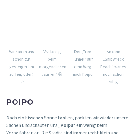
gesteigert im
morgendlichen
dem Weg
Beach“ war es
surfen, oder?
„surfen“ 😀
nach Poipu
noch schön
😛
ruhig
POIPO
Nach ein bisschen Sonne tanken, packten wir wieder unsere
Sachen und schauten uns „
Poipu
“ ein wenig beim
Vorbeifahren an. Die Städte sind immer recht klein und
haben nicht wirklich ein Innenstadtzentrum, wo sich das
Leben bündelt, sondern immer mal ein paar Shops und
Stände hier und da und eben diese „Shopping Center“.
Zuerst führte der Weg uns zum „
Kukui’ula Village
Shopping Center
„, was auf uns auch eher etwas
hochklassiger wirkte. Dies zeigte sich auch etwas in den
Preisen der Restaurantkarten und dem Angebot der