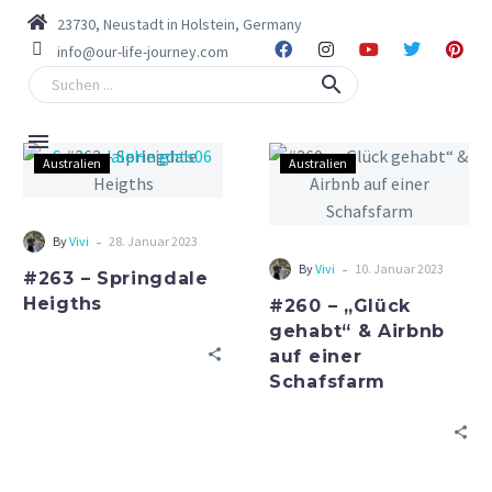
23730, Neustadt in Holstein, Germany
info@our-life-journey.com
Australien
Australien
-
By
Vivi
28. Januar 2023
-
By
Vivi
10. Januar 2023
#263 – Springdale
Heigths
#260 – „Glück
gehabt“ & Airbnb
auf einer
Schafsfarm