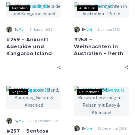
Australien
Australien
-
-
By
Vivi
7. Januar 2023
By
Vivi
2. Januar 2023
#259 – Ankunft
#258 –
Adelaide und
Weihnachten in
Kangaroo Island
Australien – Perth
Singapur
Deutschland
-
By
Vivi
29. Dezember 2022
-
By
Vivi
15. Dezember 2022
#257 – Sentosa