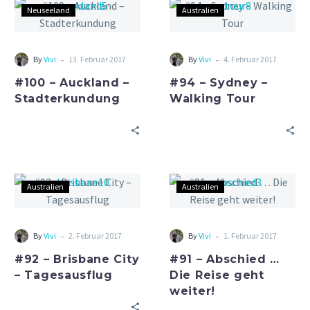
Neuseeland
Australien
-
-
By
Vivi
13. Februar 2017
By
Vivi
4. Februar 2017
#100 – Auckland –
#94 – Sydney –
Stadterkundung
Walking Tour
Australien
Australien
-
-
By
Vivi
2. Februar 2017
By
Vivi
1. Februar 2017
#92 – Brisbane City
#91 – Abschied …
– Tagesausflug
Die Reise geht
weiter!