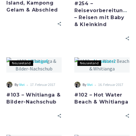
Island, Kampong
#254 –
Gelam & Abschied
Reisevorbereitungen
– Reisen mit Baby
& Kleinkind
Neuseeland
Neuseeland
-
-
By
Vivi
17. Februar 2017
By
Vivi
16. Februar 2017
#103 – Whitianga &
#102 – Hot Water
Bilder-Nachschub
Beach & Whitianga