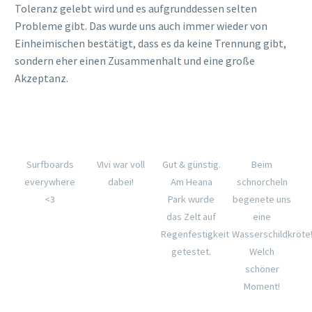
Toleranz gelebt wird und es aufgrunddessen selten
Probleme gibt. Das wurde uns auch immer wieder von
Einheimischen bestätigt, dass es da keine Trennung gibt,
sondern eher einen Zusammenhalt und eine große
Akzeptanz.
Surfboards
VIvi war voll
Gut & günstig.
Beim
everywhere
dabei!
Am Heana
schnorcheln
<3
Park wurde
begenete uns
das Zelt auf
eine
Regenfestigkeit
Wasserschildkröte
getestet.
Welch
schöner
Moment!