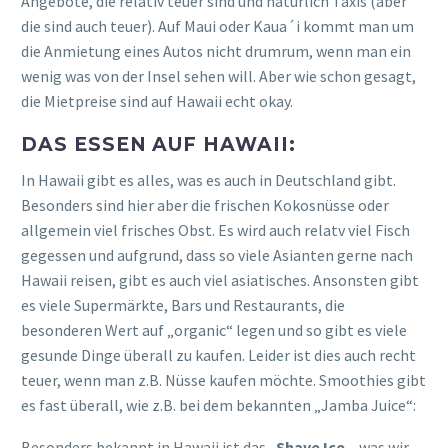
Angebote, die relativ teuer sind und natürlich Taxis (aber
die sind auch teuer). Auf Maui oder Kaua´i kommt man um
die Anmietung eines Autos nicht drumrum, wenn man ein
wenig was von der Insel sehen will. Aber wie schon gesagt,
die Mietpreise sind auf Hawaii echt okay.
DAS ESSEN AUF HAWAII:
In Hawaii gibt es alles, was es auch in Deutschland gibt.
Besonders sind hier aber die frischen Kokosnüsse oder
allgemein viel frisches Obst. Es wird auch relatv viel Fisch
gegessen und aufgrund, dass so viele Asianten gerne nach
Hawaii reisen, gibt es auch viel asiatisches. Ansonsten gibt
es viele Supermärkte, Bars und Restaurants, die
besonderen Wert auf „organic“ legen und so gibt es viele
gesunde Dinge überall zu kaufen. Leider ist dies auch recht
teuer, wenn man z.B. Nüsse kaufen möchte. Smoothies gibt
es fast überall, wie z.B. bei dem bekannten „Jamba Juice“:
Besonders bekannt in Hawaii ist das „
Shave Ice
„, was wir