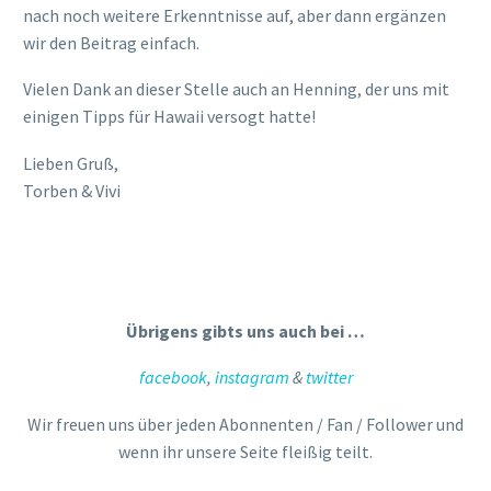
einigen Tipps für Hawaii versogt hatte!
Lieben Gruß,
Torben & Vivi
Übrigens gibts uns auch bei …
facebook
,
instagram
&
twitter
Wir freuen uns über jeden Abonnenten / Fan / Follower und
wenn ihr unsere Seite fleißig teilt.
Aloha
fazit
Hawaii
Kauai
Maui
O´ahu
Roadtrip
rückblick
tipps