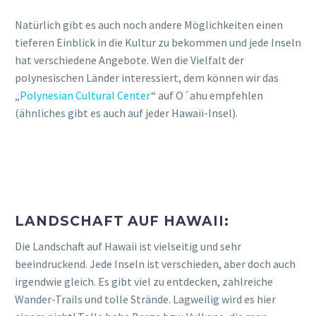
Natürlich gibt es auch noch andere Möglichkeiten einen
tieferen Einblick in die Kultur zu bekommen und jede Inseln
hat verschiedene Angebote. Wen die Vielfalt der
polynesischen Länder interessiert, dem können wir das
„
Polynesian Cultural Center
“ auf O´ahu empfehlen
(ähnliches gibt es auch auf jeder Hawaii-Insel).
LANDSCHAFT AUF HAWAII:
Die Landschaft auf Hawaii ist vielseitig und sehr
beeindruckend. Jede Inseln ist verschieden, aber doch auch
irgendwie gleich. Es gibt viel zu entdecken, zahlreiche
Wander-Trails und tolle Strände. Lagweilig wird es hier
einem nicht! Tolle hohe Berge bzw. Vulkane, die man
besteigen kann, wie z.B. den „
Diamond Head
“ (O´ahu), den
„
Haleakala Summit
“ (Maui) oder aber auch die Naturvielfalt
beim „
Waimea Canyon
“ (Kaua´i). Es gibt viele tolle