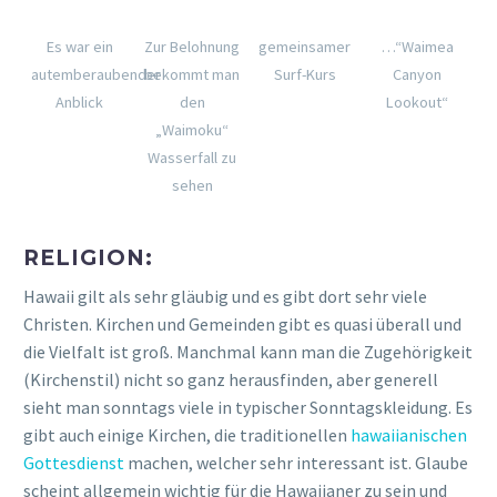
Es war ein
Zur Belohnung
gemeinsamer
…“Waimea
autemberaubender
bekommt man
Surf-Kurs
Canyon
Anblick
den
Lookout“
„Waimoku“
Wasserfall zu
sehen
RELIGION:
Hawaii gilt als sehr gläubig und es gibt dort sehr viele
Christen. Kirchen und Gemeinden gibt es quasi überall und
die Vielfalt ist groß. Manchmal kann man die Zugehörigkeit
(Kirchenstil) nicht so ganz herausfinden, aber generell
sieht man sonntags viele in typischer Sonntagskleidung. Es
gibt auch einige Kirchen, die traditionellen
hawaiianischen
Gottesdienst
machen, welcher sehr interessant ist. Glaube
scheint allgemein wichtig für die Hawaiianer zu sein und