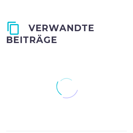
VERWANDTE
BEITRÄGE
#30 – Maboneng, Lion
Park & Braai