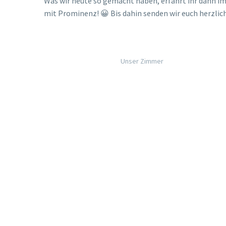
Was wir heute so gemacht haben, erfahrt ihr dann im 
mit Prominenz! 😀 Bis dahin senden wir euch herzlic
Unser Zimmer
Der „Sapperton Landing Park“ …
Bis bald,
Torben & Vivi