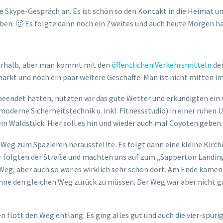
 Skype-Gespräch an. Es ist schön so den Kontakt in die Heimat un
iben. 🙂 Es folgte dann noch ein Zweites und auch heute Morgen h
ßerhalb, aber man kommt mit den
öffentlichen Verkehrsmitteln
de
kt und noch ein paar weitere Geschäfte. Man ist nicht mitten im
endet hatten, nutzten wir das gute Wetter und erkundigten ein w
rne Sicherheitstechnik u. inkl. Fitnessstudio) in einer ruhen 
ein Waldstück. Hier soll es hin und wieder auch mal Coyoten geben
 Weg zum Spazieren herausstellte. Es folgt dann eine kleine Kirch
lgten der Straße und machten uns auf zum „Sapperton Landing Pa
 Weg, aber auch so war es wirklich sehr schön dort. Am Ende kamen
ne den gleichen Weg zurück zu müssen. Der Weg war aber nicht ga
en flott den Weg entlang. Es ging alles gut und auch die vier-spu