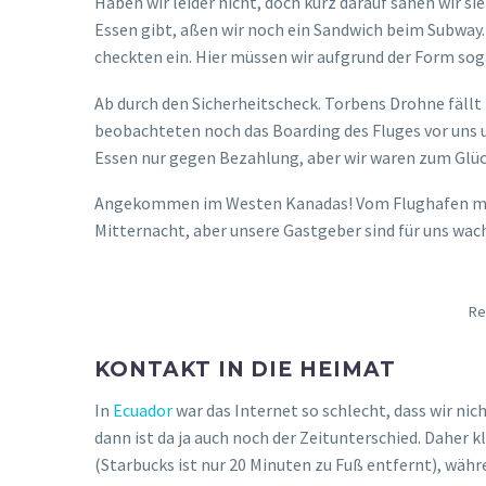
Haben wir leider nicht, doch kurz darauf sahen wir sie
Essen gibt, aßen wir noch ein Sandwich beim Subway.
checkten ein. Hier müssen wir aufgrund der Form so
Ab durch den Sicherheitscheck. Torbens Drohne fällt
beobachteten noch das Boarding des Fluges vor uns u
Essen nur gegen Bezahlung, aber wir waren zum Glück s
Angekommen im Westen Kanadas! Vom Flughafen mus
Mitternacht, aber unsere Gastgeber sind für uns wach 
Re
KONTAKT IN DIE HEIMAT
In
Ecuador
war das Internet so schlecht, dass wir nic
dann ist da ja auch noch der Zeitunterschied. Daher
(Starbucks ist nur 20 Minuten zu Fuß entfernt), währe