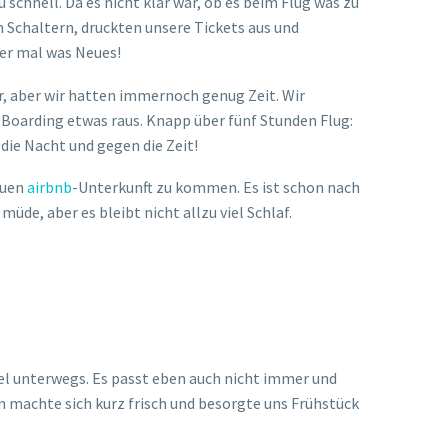
 schnell. Da es nicht klar war, ob es beim Flug was zu
 Schaltern, druckten unsere Tickets aus und
er mal was Neues!
r, aber wir hatten immernoch genug Zeit. Wir
 Boarding etwas raus. Knapp über fünf Stunden Flug:
 die Nacht und gegen die Zeit!
euen
airbnb
-Unterkunft zu kommen. Es ist schon nach
de, aber es bleibt nicht allzu viel Schlaf.
iel unterwegs. Es passt eben auch nicht immer und
n machte sich kurz frisch und besorgte uns Frühstück