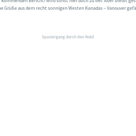
kommenden Bericht! Wird sonst hier doch zu viel. Aber bleibt gesp
he Grüße aus dem recht sonnigen Westen Kanadas – Vanouver gefäll
Spaziergang durch den Wald
… mit Blick auf „Fraser River“.
Übrigens gibts uns auch bei …