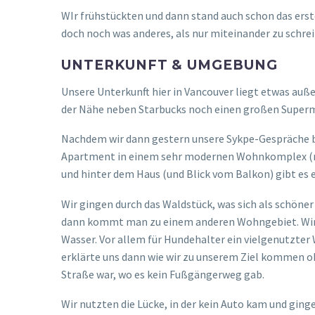
WIr frühstückten und dann stand auch schon das erste
doch noch was anderes, als nur miteinander zu schre
UNTERKUNFT & UMGEBUNG
Unsere Unterkunft hier in Vancouver liegt etwas au
der Nähe neben Starbucks noch einen großen Supermar
Nachdem wir dann gestern unsere Sykpe-Gespräche be
Apartment in einem sehr modernen Wohnkomplex (mode
und hinter dem Haus (und Blick vom Balkon) gibt es 
Wir gingen durch das Waldstück, was sich als schöner
dann kommt man zu einem anderen Wohngebiet. Wir fo
Wasser. Vor allem für Hundehalter ein vielgenutzter
erklärte uns dann wie wir zu unserem Ziel kommen oh
Straße war, wo es kein Fußgängerweg gab.
Wir nutzten die Lücke, in der kein Auto kam und ging