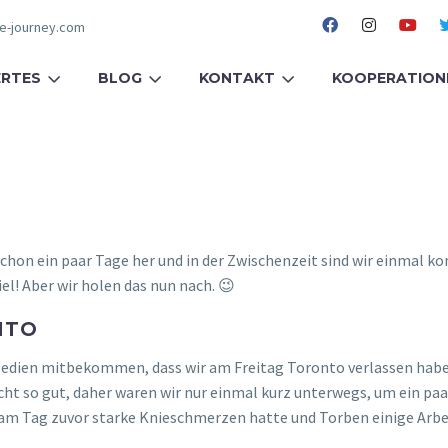
fe-journey.com
RTES
BLOG
KONTAKT
KOOPERATION
chon ein paar Tage her und in der Zwischenzeit sind wir einmal ko
el! Aber wir holen das nun nach. 😉
NTO
n Medien mitbekommen, dass wir am Freitag Toronto verlassen hab
cht so gut, daher waren wir nur einmal kurz unterwegs, um ein pa
vi am Tag zuvor starke Knieschmerzen hatte und Torben einige Ar