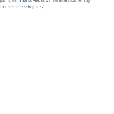
annt, denn nur so viel: Es war ein interessanter Tag
t uns bisher sehr gut! 🙂
Coyoten? – Immer mal was Neues! :O
Ein schöner Weg für einen Spaziergang. 🙂