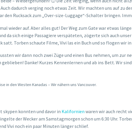
 beide – Wiedergefunden! 🙂 Die Zeit verging, wenn auch nicht allzu
 Auch dadurch verging noch etwas Zeit. Wir machten uns auf zu den
gar den Rucksack zum „Over-size-Luggage“-Schalter bringen. Imm
 mal wieder auf. Aber alles gut! Der Weg zum Gate war etwas länge
nd da sich einige Passagiere verspäteten, zögerte sich auch unser
att. Torben schaute Filme, Vivi las ein Buch und so flogen wir in
sten wir dann noch zwei Züge und einen Bus nehmen, um zur n
geblieben! Danke! Kurzes Kennenlernen und ab ins Bett. Wir sind mü
ise in den Westen Kanadas – Wir nähern uns Vancouver.
ht skypen konnten und davor in
Kalifornien
waren wir auch recht v
 klingelte der Wecker am Samstagmorgen schon um 6:30 Uhr. Torbe
nd Vivi noch ein paar Minuten länger schlief.