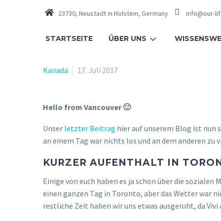
23730, Neustadt in Holstein, Germany
info@our-li
STARTSEITE
ÜBER UNS
WISSENSWE
Kanada
17. Juli 2017
Hello from Vancouver 🙂
Unser
letzter Beitrag
hier auf unserem Blog ist nun s
an einem Tag war nichts los und an dem anderen zu vi
KURZER AUFENTHALT IN TORO
Einige von euch haben es ja schon über die soziale
einen ganzen Tag in Toronto, aber das Wetter war ni
restliche Zeit haben wir uns etwas ausgeruht, da Vi