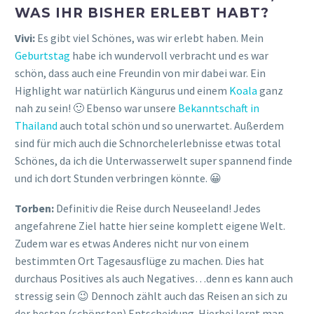
WAS IHR BISHER ERLEBT HABT?
Vivi:
Es gibt viel Schönes, was wir erlebt haben. Mein
Geburtstag
habe ich wundervoll verbracht und es war
schön, dass auch eine Freundin von mir dabei war. Ein
Highlight war natürlich Kängurus und einem
Koala
ganz
nah zu sein! 🙂 Ebenso war unsere
Bekanntschaft in
Thailand
auch total schön und so unerwartet. Außerdem
sind für mich auch die Schnorchelerlebnisse etwas total
Schönes, da ich die Unterwasserwelt super spannend finde
und ich dort Stunden verbringen könnte. 😀
Torben:
Definitiv die Reise durch Neuseeland! Jedes
angefahrene Ziel hatte hier seine komplett eigene Welt.
Zudem war es etwas Anderes nicht nur von einem
bestimmten Ort Tagesausflüge zu machen. Dies hat
durchaus Positives als auch Negatives…denn es kann auch
stressig sein 😉 Dennoch zählt auch das Reisen an sich zu
der besten (schönsten) Entscheidung. Hierbei lernt man