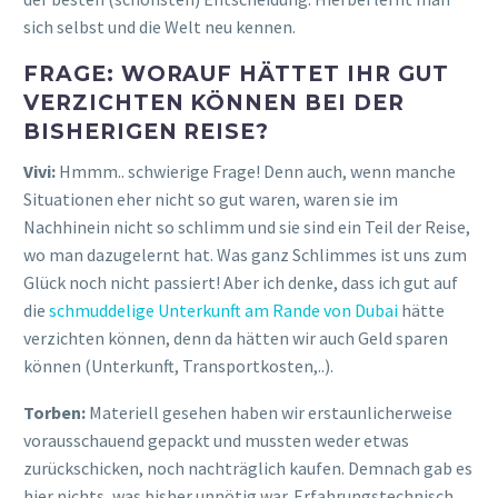
sich selbst und die Welt neu kennen.
FRAGE: WORAUF HÄTTET IHR GUT
VERZICHTEN KÖNNEN BEI DER
BISHERIGEN REISE?
Vivi:
Hmmm.. schwierige Frage! Denn auch, wenn manche
Situationen eher nicht so gut waren, waren sie im
Nachhinein nicht so schlimm und sie sind ein Teil der Reise,
wo man dazugelernt hat. Was ganz Schlimmes ist uns zum
Glück noch nicht passiert! Aber ich denke, dass ich gut auf
die
schmuddelige Unterkunft am Rande von Dubai
hätte
verzichten können, denn da hätten wir auch Geld sparen
können (Unterkunft, Transportkosten,..).
Torben:
Materiell gesehen haben wir erstaunlicherweise
vorausschauend gepackt und mussten weder etwas
zurückschicken, noch nachträglich kaufen. Demnach gab es
hier nichts, was bisher unnötig war. Erfahrungstechnisch