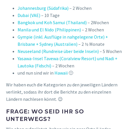
Johannesburg (Südafrika)
– 2 Wochen
Dubai (VAE)
– 10 Tage
Bangkok und Koh Samui (Thailand)
– 2Wochen
Manila und El Nido (Philippinen)
– 2 Wochen
Gympie (inkl. Ausflüge in nahgelegene Orte) +
Brisbane + Sydney (Australien)
– 2 ½ Monate
Neuseeland (Rundreise über beide Inseln)
– 5 Wochen
Yasawa-Insel Tavewa (Coralview Resort) und Nadi +
Lautoka (Fidschi)
– 2 Wochen
und nun sind wir in
Hawaii
🙂
Wir haben euch die Kategorien zu den jeweiligen Ländern
verlinkt, sodass ihr dort die Berichte zu den einzelnen
Ländern nachlesen könnt. 😉
FRAGE: WO SEID IHR SO
UNTERWEGS?